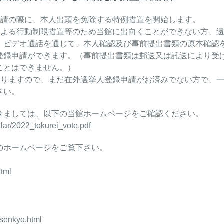
申請の際に、本人出頭を免除する特例措置を開始します。
による行動制限措置等のため当館に出向くことができない方、
、ビデオ通話を通じて、本人確認及び事前提出書類の原本確認
登録申請ができます。（事前提出書類は郵送又は託送により受
ことはできません。）
おりますので、まだ在外選挙人登録申請がお済みでない方で、
さい。
ましては、以下の当館ホームページをご確認ください。
lar/2022_tokurei_vote.pdf
のホームページをご覧下さい。
html
」
_senkyo.html