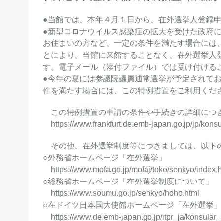
●当館では、本年４月１日から、在外選挙人登録
●新型コロナウイルス感染症の拡大を受けた政府
お住まいの方など、一定の条件を満たす場合には
とにより、当館に来館することなく、在外選挙人
す。電子メール（添付ファイル）では受け付ける
●今年の夏には参議院議員通常選挙が予定されて
件を満たす場合には、この特例措置をご利用くだ
この特例措置の申請の条件や手続きの詳細につき
https://www.frankfurt.de.emb-japan.go.jp/jp/konsu
その他、在外選挙制度等につきましては、以下
○外務省ホームページ「在外選挙」
https://www.mofa.go.jp/mofaj/toko/senkyo/index.
○総務省ホームページ「在外選挙制度について」
https://www.soumu.go.jp/senkyo/hoho.html
○在ドイツ日本国大使館ホームページ「在外選挙
https://www.de.emb-japan.go.jp/itpr_ja/konsular