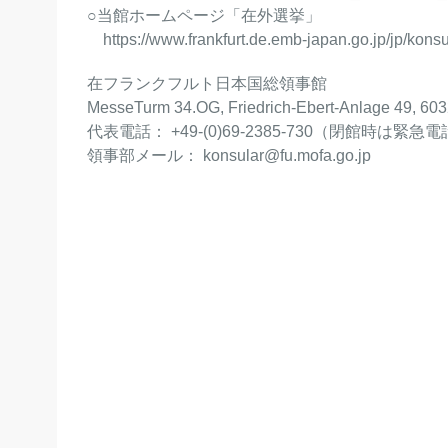
○当館ホームページ「在外選挙」
https://www.frankfurt.de.emb-japan.go.jp/jp/konsu
在フランクフルト日本国総領事館
MesseTurm 34.OG, Friedrich-Ebert-Anlage 49, 603
代表電話： +49-(0)69-2385-730（閉館時
領事部メール： konsular@fu.mofa.go.jp