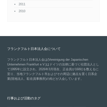
2011
2010
フランクフルト日本法人会について
フランクフルト日本法人会は(Vereinigung der Japanischen
Unternehmen Frankfurt e.V.)はドイツの法律に基づく社団法人とし
て1995年に設立され、2026年3月現在、正会員が168社を数えるに
至り、当地フランクフルト市およびその周辺に拠点を置く日系企
業(現地法人、駐在員事務所)の殆どが入会しています。
行事および活動のタグ