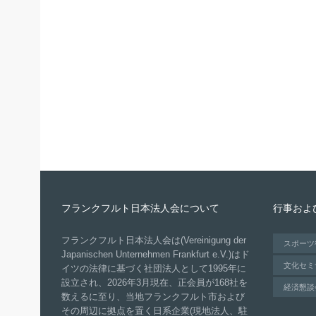
フランクフルト日本法人会について
行事およ
フランクフルト日本法人会は(Vereinigung der
スポーツ
Japanischen Unternehmen Frankfurt e.V.)はド
文化セミ
イツの法律に基づく社団法人として1995年に
設立され、2026年3月現在、正会員が168社を
経済懇談
数えるに至り、当地フランクフルト市および
その周辺に拠点を置く日系企業(現地法人、駐