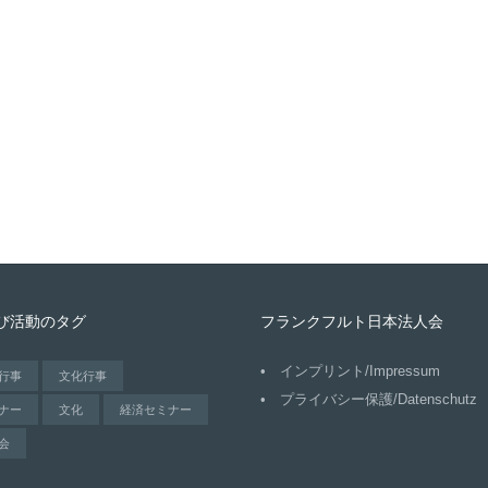
び活動のタグ
フランクフルト日本法人会
インプリント/Impressum
行事
文化行事
プライバシー保護/Datenschutz
ナー
文化
経済セミナー
会