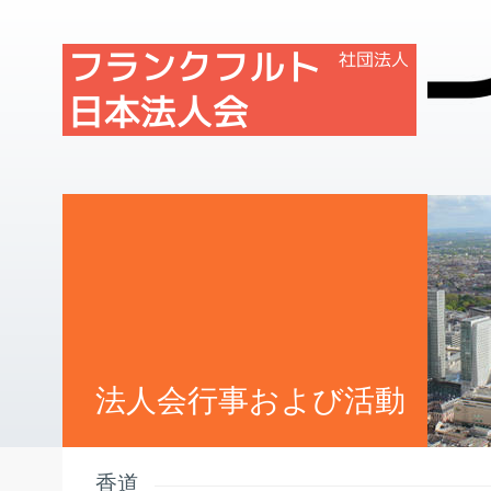
法人会行事および活動
香道