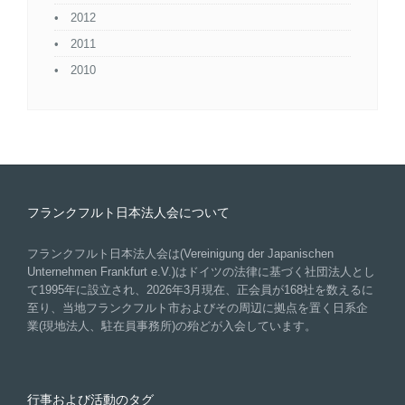
2012
2011
2010
フランクフルト日本法人会について
フランクフルト日本法人会は(Vereinigung der Japanischen
Unternehmen Frankfurt e.V.)はドイツの法律に基づく社団法人とし
て1995年に設立され、2026年3月現在、正会員が168社を数えるに
至り、当地フランクフルト市およびその周辺に拠点を置く日系企
業(現地法人、駐在員事務所)の殆どが入会しています。
行事および活動のタグ