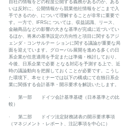
自社の情報をどの程度公開する義務があるのか、ある
いは反対に、公開情報から競業他社情報をどこまで入
手できるのか、について理解することが非常に重要で
す。一方で、IFRSに ついては、収益認識、リース、
金融商品などの影響の大きな基準が完成に近づいてい
るほか、将来の基準設定の方向性と項目に関するアジ
ェンダ・コンサルテー ションに関する議論が重要な局
面を迎えています。グローバル展開を進める多くの日
系企業が任意適用を予定または準備・検討しており、
今後、日系企業で必要 となる対応を予測する上で、近
時の議論動向を把握しておくことが必要です。こうし
た環境下、本セミナーでは以下の構成にて在独日系企
業に関係する会計基準・開示要求を解説いたします。
· 第一部 ドイツ会計基準基礎（日本基準との比
較）
· 第二部 ドイツ法定財務諸表の開示要求事項
（マネジメント・レポート、注記事項を中心に）