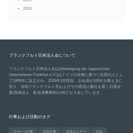
2010
フランクフルト日本法人会について
フランクフルト日本法人会は(Vereinigung der Japanischen
Unternehmen Frankfurt e.V.)はドイツの法律に基づく社団法人とし
て1995年に設立され、2026年3月現在、正会員が168社を数えるに
至り、当地フランクフルト市およびその周辺に拠点を置く日系企
業(現地法人、駐在員事務所)の殆どが入会しています。
行事および活動のタグ
スポーツ行事
文化行事
文化セミナー
文化