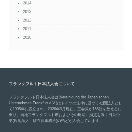
2014
2013
2012
2011
2010
フランクフルト日本法人会について
フランクフルト日本法人会は(Vereinigung der Japanischen
Unternehmen Frankfurt e.V.)はドイツの法律に基づく社団法人とし
て1995年に設立され、2026年3月現在、正会員が168社を数えるに
至り、当地フランクフルト市およびその周辺に拠点を置く日系企
業(現地法人、駐在員事務所)の殆どが入会しています。