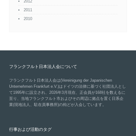
2012
2011
2010
フランクフルト日本法人会について
フランクフルト日本法人会は(Vereinigung der Japanischen
Unternehmen Frankfurt e.V.)はドイツの法律に基づく社団法人とし
て1995年に設立され、2026年3月現在、正会員が168社を数えるに
至り、当地フランクフルト市およびその周辺に拠点を置く日系企
業(現地法人、駐在員事務所)の殆どが入会しています。
行事および活動のタグ