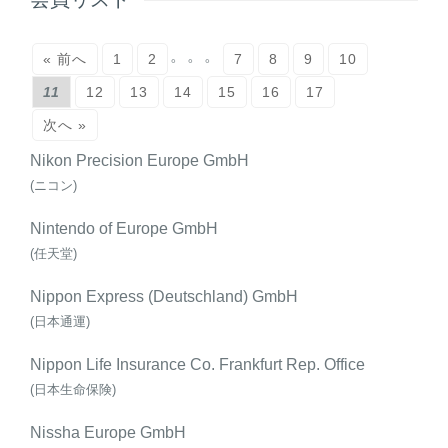
。。。
« 前へ
1
2
7
8
9
10
11
12
13
14
15
16
17
次へ »
Nikon Precision Europe GmbH
(ニコン)
Nintendo of Europe GmbH
(任天堂)
Nippon Express (Deutschland) GmbH
(日本通運)
Nippon Life Insurance Co. Frankfurt Rep. Office
(日本生命保険)
Nissha Europe GmbH