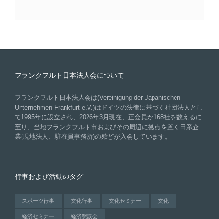
フランクフルト日本法人会について
フランクフルト日本法人会は(Vereinigung der Japanischen
Unternehmen Frankfurt e.V.)はドイツの法律に基づく社団法人とし
て1995年に設立され、2026年3月現在、正会員が168社を数えるに
至り、当地フランクフルト市およびその周辺に拠点を置く日系企
業(現地法人、駐在員事務所)の殆どが入会しています。
行事および活動のタグ
スポーツ行事
文化行事
文化セミナー
文化
経済セミナー
経済懇談会